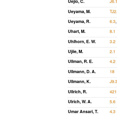
Uejio, C.
J6.
Ueyama, M.
TJ2
Ueyama, R.
6.3
Uhart, M.
8.1
Uhlhorn, E. W.
3.2
Ujiie, M.
2.1
Ullman, R. E.
4.2
Ullmann, D. A.
18
Ullmann, K.
J9.
Ullrich, R.
421
Ulrich, W. A.
5.6
Umar Ansari, T.
4.3