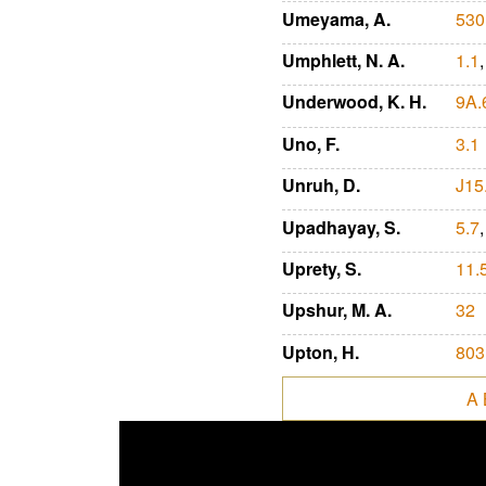
Umeyama, A.
530
Umphlett, N. A.
1.1
Underwood, K. H.
9A.
Uno, F.
3.1
Unruh, D.
J15
Upadhayay, S.
5.7
Uprety, S.
11.
Upshur, M. A.
32
Upton, H.
803
A