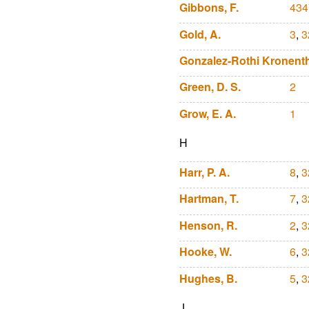
Gibbons, F.
434
Gold, A.
3
,
3
Gonzalez-Rothi Kronenth
Green, D. S.
2
Grow, E. A.
1
H
Harr, P. A.
8
,
3
Hartman, T.
7
,
3
Henson, R.
2
,
3
Hooke, W.
6
,
3
Hughes, B.
5
,
3
J