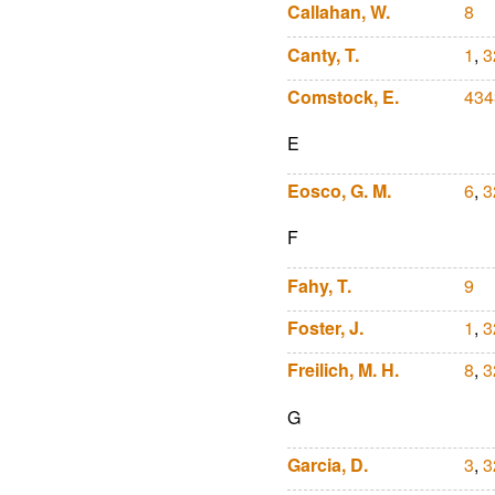
Callahan, W.
8
Canty, T.
1
,
3
Comstock, E.
434
E
Eosco, G. M.
6
,
3
F
Fahy, T.
9
Foster, J.
1
,
3
Freilich, M. H.
8
,
3
G
Garcia, D.
3
,
3