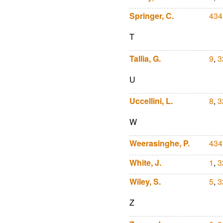
Springer, C.
434
T
Tallia, G.
9
,
3
U
Uccellini, L.
8
,
3
W
Weerasinghe, P.
434
White, J.
1
,
3
Wiley, S.
5
,
3
Z