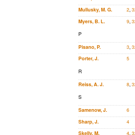
Mullusky, M. G.
2
,
3
Myers, B. L.
9
,
3
P
Pisano, P.
3
,
3
Porter, J.
5
R
Reiss, A. J.
8
,
3
S
Samenow, J.
6
Sharp, J.
4
Skelly, M.
4
,
3