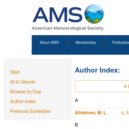
About AMS
Membership
Publicatio
Author Index:
Start
At-A-Glance
A
Browse by Day
A
Author Index
Personal Scheduler
Ahlstrom, M. L.
4
,
3
B