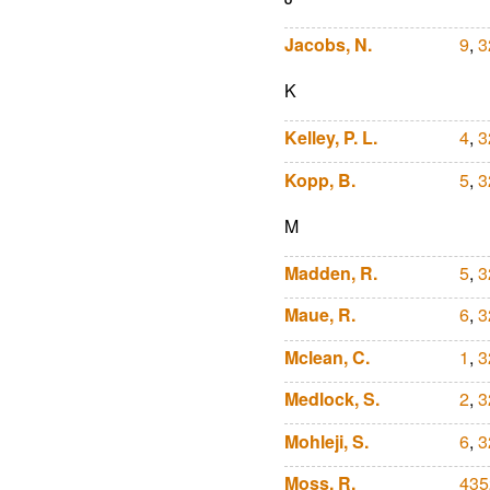
Jacobs, N.
9
,
3
K
Kelley, P. L.
4
,
3
Kopp, B.
5
,
3
M
Madden, R.
5
,
3
Maue, R.
6
,
3
Mclean, C.
1
,
3
Medlock, S.
2
,
3
Mohleji, S.
6
,
3
Moss, R.
435