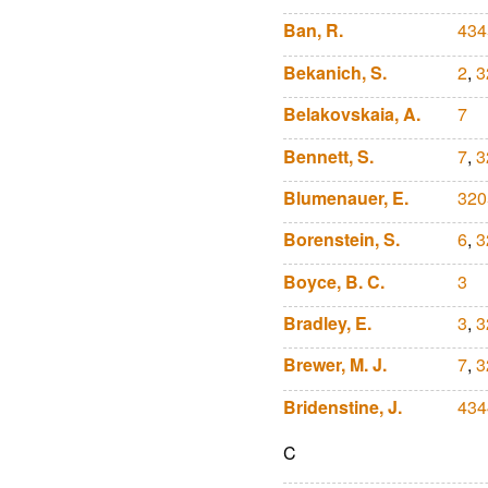
Ban, R.
434
Bekanich, S.
2
,
3
Belakovskaia, A.
7
Bennett, S.
7
,
3
Blumenauer, E.
320
Borenstein, S.
6
,
3
Boyce, B. C.
3
Bradley, E.
3
,
3
Brewer, M. J.
7
,
3
Bridenstine, J.
434
C